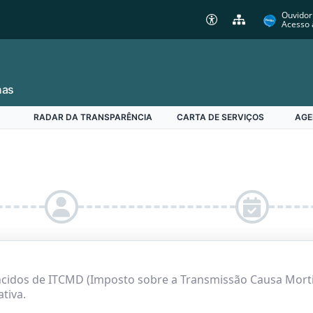
Ouvidor
Acesso 
nas
RADAR DA TRANSPARÊNCIA
CARTA DE SERVIÇOS
AGE
ncidos de ITCMD (Imposto sobre a Transmissão Causa Mort
ativa.