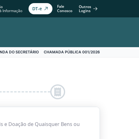
Fale
Outros
ia
DT-e
Conosco
Logins
à Informação
NDA DO SECRETÁRIO
CHAMADA PÚBLICA 001/2026
is e Doação de Quaisquer Bens ou